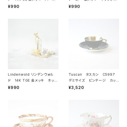
ル ブレスレット 23-0064
ス 23-0063 ビンテージア
¥990
¥990
ビンテージアクセサリー コ
クセサリー コスチュームジュ
スチュームジュエリー アンティ
エリー アンティーク antiqu
ーク antique vintage レ
e vintage レトロ 宝石
トロ 宝石 ラインストーン
ラインストーン
Lindenwold リンデンウォル
Tuscan タスカン C5997
ド 14K TGE 金メッキ ネック
デミサイズ ビンテージ カップ
レス 23-0061 ビンテージ
＆ソーサー 【イギリス】 アン
¥990
¥3,520
アクセサリー コスチュームジュ
ティーク コーヒーカップ ティ
エリー アンティーク antiqu
ーカップ
e vintage レトロ 宝石
ラインストーン