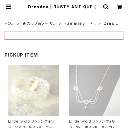
Dresden | RUSTY ANTIQUE (ラ
スティー アンティーク)
by ONEOVER f
HOM
★カップ＆ソーサー
・Germany ドイ
Dresde
E
★
ツ
n
PICKUP ITEM
Lindenwold リンデンウォル
Lindenwold リンデンウォル
ド 14K GE 金メッキ パー
ド SP 銀メッキ ネックレ