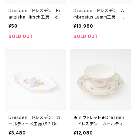
Dresden ドレスデン Fr
Dresden ドレスデン A
anziska Hirsch工房 オ
mbrosius Lamm工房 ア
ーストリア/ウィーン ダブ
ンティーク デミタスカップ
¥50
¥10,980
ルハンドル ラビングカッ
＆ソーサー 【ドイツ】 ビ
プ アンティークカップ＆ソ
ンテージ コーヒーカッ
SOLD OUT
SOLD OUT
ーサー 【ドイツ】 ビンテ
プ ティーカップ
ージ コーヒーカップ テ
ィーカップ
Dresden ドレスデン カ
★アウトレット★Dresden
ールティーメ工房（SP Dres
ドレスデン カールティー
den） ミニプレート 小
メ アンティークカップソー
¥3,480
¥12,080