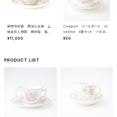
綿野安兵衛 明治九谷焼 上
Coalport コールポート Ju
絵金彩人物図 綿安製 海外
netime 4客セット ＋おまけ
輸出用 里帰り品 アンティー
付き カップ＆ソーサー 【イギ
¥11,000
¥50
ク 薄手 カップ＆ソーサー
リス】 ビンテージ コーヒーカ
【JAPAN】 ビンテージ
ップ ティーカップ
PRODUCT LIST