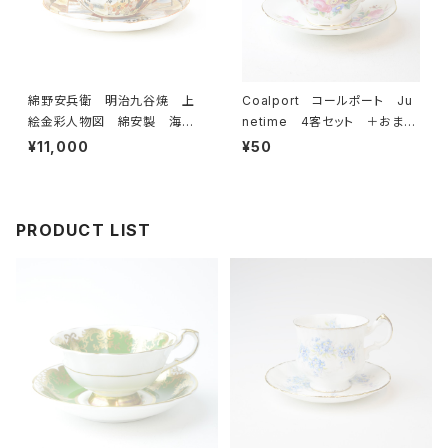
綿野安兵衛 明治九谷焼 上
Coalport コールポート Ju
絵金彩人物図 綿安製 海外
netime 4客セット ＋おまけ
輸出用 里帰り品 アンティー
付き カップ＆ソーサー 【イギ
¥11,000
¥50
ク 薄手 カップ＆ソーサー
リス】 ビンテージ コーヒーカ
【JAPAN】 ビンテージ
ップ ティーカップ
PRODUCT LIST