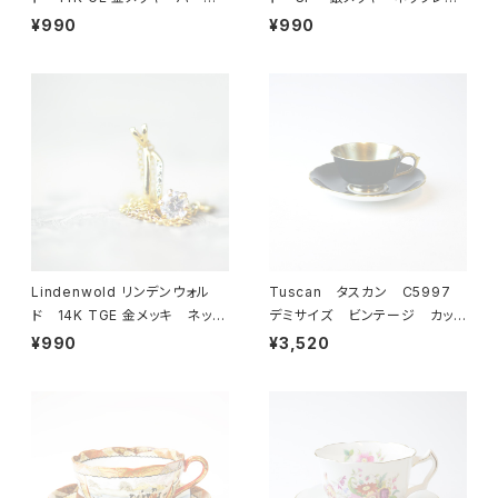
ル ブレスレット 23-0064
ス 23-0063 ビンテージア
¥990
¥990
ビンテージアクセサリー コ
クセサリー コスチュームジュ
スチュームジュエリー アンティ
エリー アンティーク antiqu
ーク antique vintage レ
e vintage レトロ 宝石
トロ 宝石 ラインストーン
ラインストーン
Lindenwold リンデンウォル
Tuscan タスカン C5997
ド 14K TGE 金メッキ ネック
デミサイズ ビンテージ カップ
レス 23-0061 ビンテージ
＆ソーサー 【イギリス】 アン
¥990
¥3,520
アクセサリー コスチュームジュ
ティーク コーヒーカップ ティ
エリー アンティーク antiqu
ーカップ
e vintage レトロ 宝石
ラインストーン