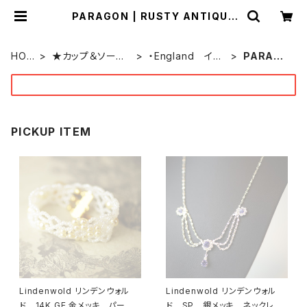
PARAGON | RUSTY ANTIQUE
(ラスティー アンティーク)
by ONEOVER f
HOM
★カップ＆ソーサ
・England イギ
PARAGO
E
ー★
リス
N
PICKUP ITEM
Lindenwold リンデンウォル
Lindenwold リンデンウォル
ド 14K GE 金メッキ パー
ド SP 銀メッキ ネックレ