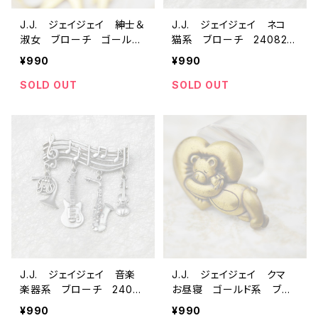
J.J. ジェイジェイ 紳士＆
J.J. ジェイジェイ ネコ
淑女 ブローチ ゴールド
猫系 ブローチ 240825
系 ビンテージアクセサリ
01 ビンテージアクセサリ
¥990
¥990
ー コスチュームジュエリ
ー コスチュームジュエリ
ー アンティーク antiqu
ー アンティーク antiqu
SOLD OUT
SOLD OUT
e vintage レトロ
e vintage レトロ
J.J. ジェイジェイ 音楽
J.J. ジェイジェイ クマ
楽器系 ブローチ 24082
お昼寝 ゴールド系 ブロ
502 ビンテージアクセサ
ーチ 23-0458 ビンテー
¥990
¥990