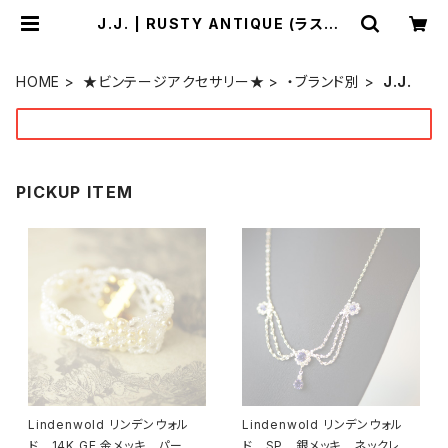
J.J. | RUSTY ANTIQUE (ラスティ
ー アンティーク) by
ONEOVER f
HOME
★ビンテージアクセサリー★
・ブランド別
J.J.
PICKUP ITEM
Lindenwold リンデンウォル
Lindenwold リンデンウォル
ド 14K GE 金メッキ パー
ド SP 銀メッキ ネックレ