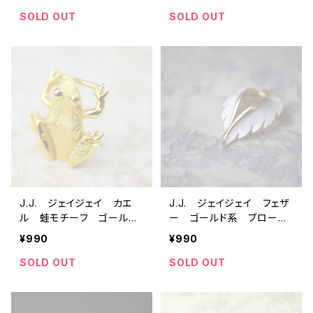
リー コスチュームジュエリ
ジアクセサリー コスチュ
ー アンティーク antiqu
ームジュエリー アンティ
SOLD OUT
SOLD OUT
e vintage レトロ ギタ
ーク antique vintage
ー トランペット ホルン
レトロ
バイオリン 音符 トーン
記号
J.J. ジェイジェイ カエ
J.J. ジェイジェイ フェザ
ル 蛙モチーフ ゴールド
ー ゴールド系 ブロー
系 スカーフリング？ 23-
チ 23-0318 ビンテージ
¥990
¥990
0457 ビンテージアクセ
アクセサリー コスチュー
サリー コスチュームジュ
ムジュエリー アンティー
SOLD OUT
SOLD OUT
エリー アンティーク anti
ク antique vintage
que vintage レトロ
レトロ