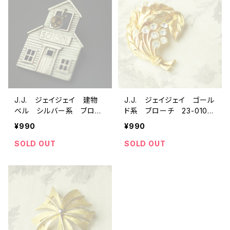
J.J. ジェイジェイ 建物
J.J. ジェイジェイ ゴール
ベル シルバー系 ブロー
ド系 ブローチ 23-0100
チ 23-0309 ビンテージ
ビンテージアクセサリ
¥990
¥990
アクセサリー コスチュー
ー コスチュームジュエリ
ムジュエリー アンティー
ー アンティーク antiqu
SOLD OUT
SOLD OUT
ク antique vintage
e vintage レトロ
レトロ