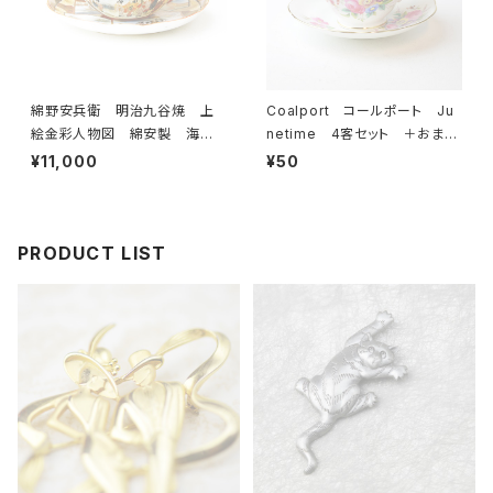
綿野安兵衛 明治九谷焼 上
Coalport コールポート Ju
絵金彩人物図 綿安製 海外
netime 4客セット ＋おまけ
輸出用 里帰り品 アンティー
付き カップ＆ソーサー 【イギ
¥11,000
¥50
ク 薄手 カップ＆ソーサー
リス】 ビンテージ コーヒーカ
【JAPAN】 ビンテージ
ップ ティーカップ
PRODUCT LIST