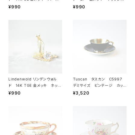
ル ブレスレット 23-0064
ス 23-0063 ビンテージア
¥990
¥990
ビンテージアクセサリー コ
クセサリー コスチュームジュ
スチュームジュエリー アンティ
エリー アンティーク antiqu
ーク antique vintage レ
e vintage レトロ 宝石
トロ 宝石 ラインストーン
ラインストーン
Lindenwold リンデンウォル
Tuscan タスカン C5997
ド 14K TGE 金メッキ ネック
デミサイズ ビンテージ カップ
レス 23-0061 ビンテージ
＆ソーサー 【イギリス】 アン
¥990
¥3,520
アクセサリー コスチュームジュ
ティーク コーヒーカップ ティ
エリー アンティーク antiqu
ーカップ
e vintage レトロ 宝石
ラインストーン