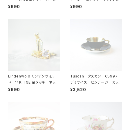
ル ブレスレット 23-0064
ス 23-0063 ビンテージア
¥990
¥990
ビンテージアクセサリー コ
クセサリー コスチュームジュ
スチュームジュエリー アンティ
エリー アンティーク antiqu
ーク antique vintage レ
e vintage レトロ 宝石
トロ 宝石 ラインストーン
ラインストーン
Lindenwold リンデンウォル
Tuscan タスカン C5997
ド 14K TGE 金メッキ ネック
デミサイズ ビンテージ カップ
レス 23-0061 ビンテージ
＆ソーサー 【イギリス】 アン
¥990
¥3,520
アクセサリー コスチュームジュ
ティーク コーヒーカップ ティ
エリー アンティーク antiqu
ーカップ
e vintage レトロ 宝石
ラインストーン