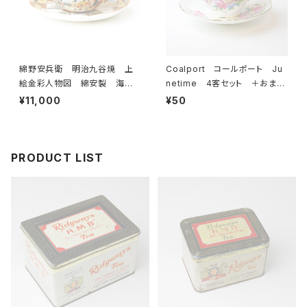
綿野安兵衛 明治九谷焼 上
Coalport コールポート Ju
絵金彩人物図 綿安製 海外
netime 4客セット ＋おまけ
輸出用 里帰り品 アンティー
付き カップ＆ソーサー 【イギ
¥11,000
¥50
ク 薄手 カップ＆ソーサー
リス】 ビンテージ コーヒーカ
【JAPAN】 ビンテージ
ップ ティーカップ
PRODUCT LIST