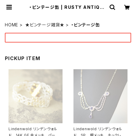
・ビンテージ缶 | RUSTY ANTIQUE
(ラスティー アンティーク)
by ONEOVER f
HOME
★ビンテージ雑貨★
・ビンテージ缶
PICKUP ITEM
Lindenwold リンデンウォル
Lindenwold リンデンウォル
ド 14K GE 金メッキ パー
ド SP 銀メッキ ネックレ