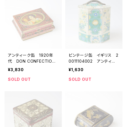
アンティーク缶 1920年
ビンテージ缶 イギリス 2
代 DON CONFECTIONE
0011104002 アンティー
RY イギリス 希少 フタ
ク缶 tin缶 紅茶缶 ビス
¥3,830
¥1,630
裏ミラー付き 200111040
ケット缶 ブリキ 雑貨
01 ビンテージ缶 tin缶
SOLD OUT
SOLD OUT
紅茶缶 ビスケット缶 ブ
リキ缶 雑貨