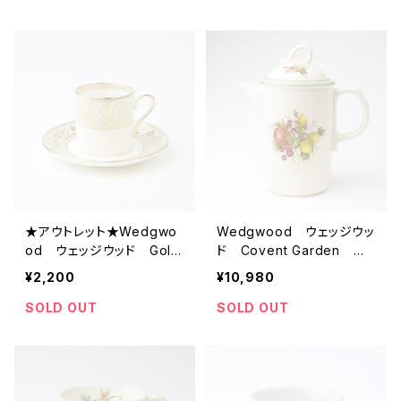
ティーカップ
★アウトレット★Wedgwo
Wedgwood ウェッジウッ
od ウェッジウッド Gold
ド Covent Garden 大
Florentine ビンテージ
ポット ビンテージ カップ
¥2,200
¥10,980
デミタス カップ＆ソーサ
＆ソーサー 【イギリス】
ー 【イギリス】 アンティ
アンティーク コーヒーカ
SOLD OUT
SOLD OUT
ーク コーヒーカップ テ
ップ ティーカップ
ィーカップ