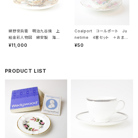
綿野安兵衛 明治九谷焼 上
Coalport コールポート Ju
絵金彩人物図 綿安製 海外
netime 4客セット ＋おまけ
輸出用 里帰り品 アンティー
付き カップ＆ソーサー 【イギ
¥11,000
¥50
ク 薄手 カップ＆ソーサー
リス】 ビンテージ コーヒーカ
【JAPAN】 ビンテージ
ップ ティーカップ
PRODUCT LIST