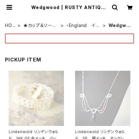
Wedgwood | RUSTY ANTIQUE
(ラスティー アンティーク)
by ONEOVER f
HOM
★カップ＆ソーサ
・England イギ
Wedgwo
E
ー★
リス
od
PICKUP ITEM
Lindenwold リンデンウォル
Lindenwold リンデンウォル
ド 14K GE 金メッキ パー
ド SP 銀メッキ ネックレ