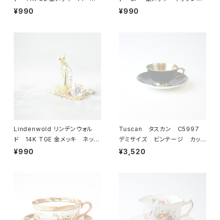
ル ブレスレット 23-0064
ス 23-0063 ビンテージア
¥990
¥990
ビンテージアクセサリー コ
クセサリー コスチュームジュ
スチュームジュエリー アンティ
エリー アンティーク antiqu
ーク antique vintage レ
e vintage レトロ 宝石
トロ 宝石 ラインストーン
ラインストーン
Lindenwold リンデンウォル
Tuscan タスカン C5997
ド 14K TGE 金メッキ ネック
デミサイズ ビンテージ カップ
レス 23-0061 ビンテージ
＆ソーサー 【イギリス】 アン
¥990
¥3,520
アクセサリー コスチュームジュ
ティーク コーヒーカップ ティ
エリー アンティーク antiqu
ーカップ
e vintage レトロ 宝石
ラインストーン