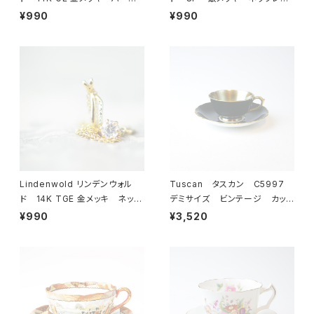
ル ブレスレット 23-0064
ス 23-0063 ビンテージア
¥990
¥990
ビンテージアクセサリー コ
クセサリー コスチュームジュ
スチュームジュエリー アンティ
エリー アンティーク antiqu
ーク antique vintage レ
e vintage レトロ 宝石
トロ 宝石 ラインストーン
ラインストーン
Lindenwold リンデンウォル
Tuscan タスカン C5997
ド 14K TGE 金メッキ ネック
デミサイズ ビンテージ カップ
レス 23-0061 ビンテージ
＆ソーサー 【イギリス】 アン
¥990
¥3,520
アクセサリー コスチュームジュ
ティーク コーヒーカップ ティ
エリー アンティーク antiqu
ーカップ
e vintage レトロ 宝石
ラインストーン