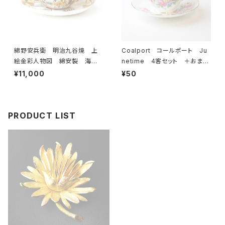
綿野安兵衛 明治九谷焼 上
Coalport コールポート Ju
絵金彩人物図 綿安製 海外
netime 4客セット ＋おまけ
輸出用 里帰り品 アンティー
付き カップ＆ソーサー 【イギ
¥11,000
¥50
ク 薄手 カップ＆ソーサー
リス】 ビンテージ コーヒーカ
【JAPAN】 ビンテージ
ップ ティーカップ
PRODUCT LIST