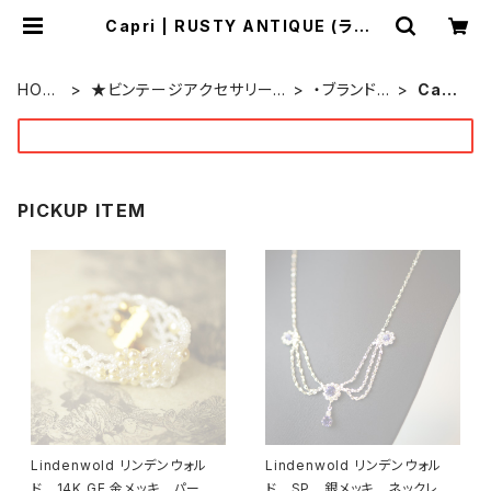
Capri | RUSTY ANTIQUE (ラステ
ィー アンティーク) by
ONEOVER f
HOM
★ビンテージアクセサリー
・ブランド
Capr
E
★
別
i
PICKUP ITEM
Lindenwold リンデンウォル
Lindenwold リンデンウォル
ド 14K GE 金メッキ パー
ド SP 銀メッキ ネックレ