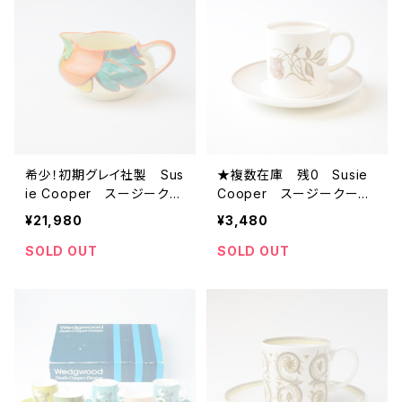
希少！初期グレイ社製 Sus
★複数在庫 残0 Susie
ie Cooper スージークー
Cooper スージークーパ
パー Grays Hawaian
ー TALISMAN タリスマ
¥21,980
¥3,480
1928年 手描き アールデ
ン （ウェッジウッドロゴ）
コ クリーマー ジャグ
ビンテージ カップ＆ソーサ
SOLD OUT
SOLD OUT
【イギリス】 ビンテージ
ー 【イギリス】 アンティ
コーヒーカップ カップソ
ーク コーヒーカップ
ーサー