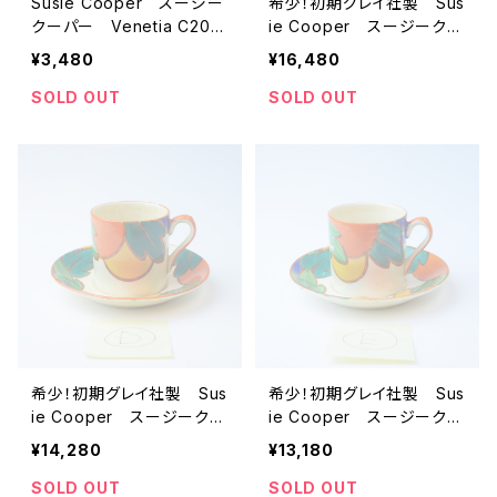
Susie Cooper スージー
希少！初期グレイ社製 Sus
クーパー Venetia C203
ie Cooper スージークー
9 （筆記体ロゴ） ビンテ
パー Grays 1928年
¥3,480
¥16,480
ージ カップ＆ソーサー
手描き アールデコアンテ
【イギリス】 アンティー
ィークカップ＆ソーサー
SOLD OUT
SOLD OUT
ク コーヒーカップ
「C」 【イギリス】 ビンテ
ージ コーヒーカップ
希少！初期グレイ社製 Sus
希少！初期グレイ社製 Sus
ie Cooper スージークー
ie Cooper スージークー
パー Grays 1928年
パー Grays 1928年
¥14,280
¥13,180
手描き アールデコアンテ
手描き アールデコアンテ
ィークカップ＆ソーサー
ィークカップ＆ソーサー
SOLD OUT
SOLD OUT