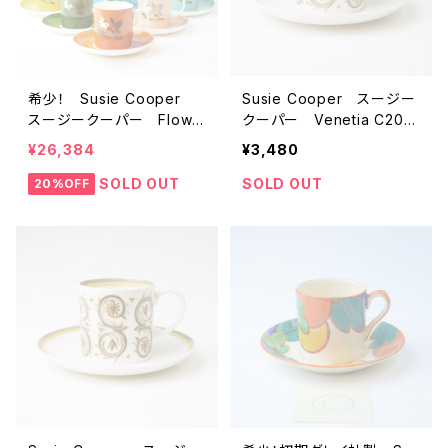
希少！ Susie Cooper
Susie Cooper スージー
スージークーパー Flowe
クーパー Venetia C203
r Motif フラワーモチー
9 （ウェッジウッドロゴ）
¥26,384
¥3,480
フ BOX入り 6色コンプ
ビンテージ カップ＆ソーサ
リート （ウェッジウッドロ
ー 【イギリス】 アンティ
SOLD OUT
SOLD OUT
20%OFF
ゴ） ビンテージ カップ＆
ーク コーヒーカップ
ソーサー 【イギリス】 ア
ンティーク コーヒーカッ
プ