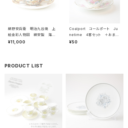
綿野安兵衛 明治九谷焼 上
Coalport コールポート Ju
絵金彩人物図 綿安製 海外
netime 4客セット ＋おまけ
輸出用 里帰り品 アンティー
付き カップ＆ソーサー 【イギ
¥11,000
¥50
ク 薄手 カップ＆ソーサー
リス】 ビンテージ コーヒーカ
【JAPAN】 ビンテージ
ップ ティーカップ
PRODUCT LIST