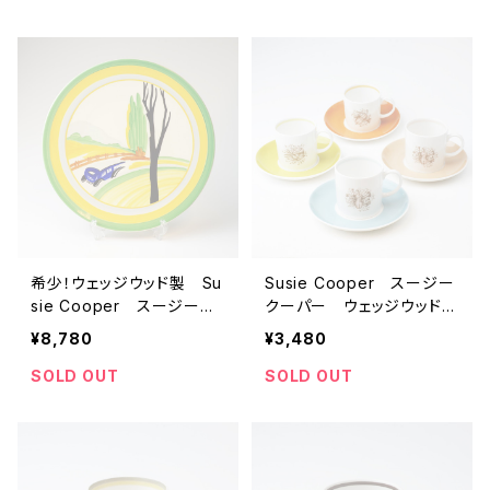
「Ｄ」 【イギリス】 ビンテ
「Ｅ」 【イギリス】 ビンテ
ージ コーヒーカップ
ージ コーヒーカップ
希少！ウェッジウッド製 Su
Susie Cooper スージー
sie Cooper スージーク
クーパー ウェッジウッド
ーパー コレクターズクラ
楽器柄 ビンテージ カッ
¥8,780
¥3,480
ブ 限定プレート 【イギリ
プ＆ソーサー 【イギリス】
ス】 ビンテージ コーヒ
アンティーク コーヒー
SOLD OUT
SOLD OUT
ーカップ カップ＆ソーサー
カップ