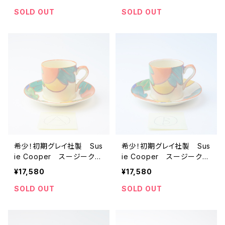
薬柄 ビンテージ ウェッ
ート ビンテージ ウェッ
ジウッド 【イギリス】 アン
ジウッド 【イギリス】 アン
SOLD OUT
SOLD OUT
ティーク コーヒーカップ＆
ティーク コーヒーカップ＆
ソーサー くすみカラー
ソーサー
希少！初期グレイ社製 Sus
希少！初期グレイ社製 Sus
ie Cooper スージークー
ie Cooper スージークー
パー Grays 1928年
パー Grays 1928年
¥17,580
¥17,580
手描き アールデコアンテ
手描き アールデコアンテ
ィークカップ＆ソーサー
ィークカップ＆ソーサー
SOLD OUT
SOLD OUT
「A」 【イギリス】 ビンテー
「B」 【イギリス】 ビンテー
ジ コーヒーカップ
ジ コーヒーカップ