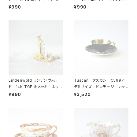
ル ブレスレット 23-0064
ス 23-0063 ビンテージア
¥990
¥990
ビンテージアクセサリー コ
クセサリー コスチュームジュ
スチュームジュエリー アンティ
エリー アンティーク antiqu
ーク antique vintage レ
e vintage レトロ 宝石
トロ 宝石 ラインストーン
ラインストーン
Lindenwold リンデンウォル
Tuscan タスカン C5997
ド 14K TGE 金メッキ ネック
デミサイズ ビンテージ カップ
レス 23-0061 ビンテージ
＆ソーサー 【イギリス】 アン
¥990
¥3,520
アクセサリー コスチュームジュ
ティーク コーヒーカップ ティ
エリー アンティーク antiqu
ーカップ
e vintage レトロ 宝石
ラインストーン