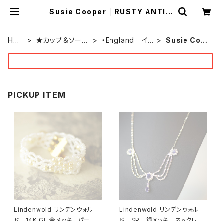
Susie Cooper | RUSTY ANTIQ
UE (ラスティー アンティーク)
by ONEOVER f
HO
★カップ＆ソーサ
・England イ
Susie Coo
ME
ー★
ギリス
per
PICKUP ITEM
Lindenwold リンデンウォル
Lindenwold リンデンウォル
ド 14K GE 金メッキ パー
ド SP 銀メッキ ネックレ