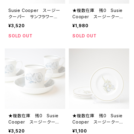
Susie Cooper スージー
★複数在庫 残0 Susie
クーパー サンフラワー S
Cooper スージークーパ
UNFLOWER C2002 ビン
ー peony ピオニー 芍
¥3,520
¥1,980
テージ カップ＆ソーサ
薬柄 16.5㎝プレート
ー 【イギリス】 アンティ
ビンテージ ウェッジウッ
SOLD OUT
SOLD OUT
ーク コーヒーカップ
ド 【イギリス】 アンティー
ク コーヒーカップ＆ソー
サー くすみカラー
★複数在庫 残0 Susie
★複数在庫 残0 Susie
Cooper スージークーパ
Cooper スージークーパ
ー peony ピオニー 芍
ー アイリス 16.5㎝プレ
¥3,520
¥1,100