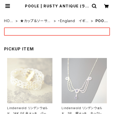
POOLE | RUSTY ANTIQUE (ラス
ティー アンティーク)
by ONEOVER f
HOM
★カップ＆ソーサー
・England イギリ
POOL
E
★
ス
E
PICKUP ITEM
Lindenwold リンデンウォル
Lindenwold リンデンウォル
ド 14K GE 金メッキ パー
ド SP 銀メッキ ネックレ