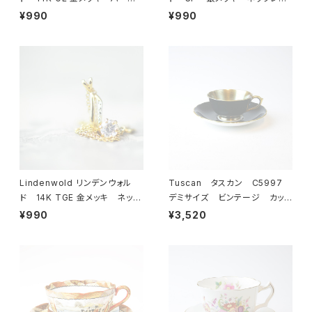
ル ブレスレット 23-0064
ス 23-0063 ビンテージア
¥990
¥990
ビンテージアクセサリー コ
クセサリー コスチュームジュ
スチュームジュエリー アンティ
エリー アンティーク antiqu
ーク antique vintage レ
e vintage レトロ 宝石
トロ 宝石 ラインストーン
ラインストーン
Lindenwold リンデンウォル
Tuscan タスカン C5997
ド 14K TGE 金メッキ ネック
デミサイズ ビンテージ カップ
レス 23-0061 ビンテージ
＆ソーサー 【イギリス】 アン
¥990
¥3,520
アクセサリー コスチュームジュ
ティーク コーヒーカップ ティ
エリー アンティーク antiqu
ーカップ
e vintage レトロ 宝石
ラインストーン