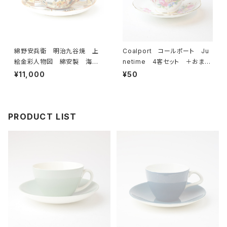
綿野安兵衛 明治九谷焼 上
Coalport コールポート Ju
絵金彩人物図 綿安製 海外
netime 4客セット ＋おまけ
輸出用 里帰り品 アンティー
付き カップ＆ソーサー 【イギ
¥11,000
¥50
ク 薄手 カップ＆ソーサー
リス】 ビンテージ コーヒーカ
【JAPAN】 ビンテージ
ップ ティーカップ
PRODUCT LIST